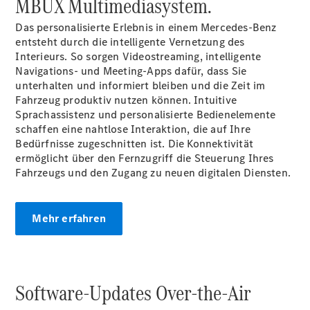
MBUX Multimediasystem.
Das personalisierte Erlebnis in einem Mercedes-Benz
entsteht durch die intelligente Vernetzung des
Interieurs. So sorgen Videostreaming, intelligente
Übersicht
Navigations- und Meeting-Apps dafür, dass Sie
Serviceangebote
unterhalten und informiert bleiben und die Zeit im
Reifen &
Fahrzeug produktiv nutzen können. Intuitive
Kompletträder
Sprachassistenz und personalisierte Bedienelemente
Teile &
schaffen eine nahtlose Interaktion, die auf Ihre
Zubehör
Bedürfnisse zugeschnitten ist. Die Konnektivität
Pannen- &
ermöglicht über den Fernzugriff die Steuerung Ihres
Schadenhilfe
Fahrzeugs und den Zugang zu neuen digitalen Diensten.
Reparatur &
Werkstatt
Rückrufe &
Umrüstungen
Mehr erfahren
Rücknahme
&
Entsorgung
Warnung: Betrug
Software-Updates Over-the-Air
beim
Gebrauchtwagenkauf