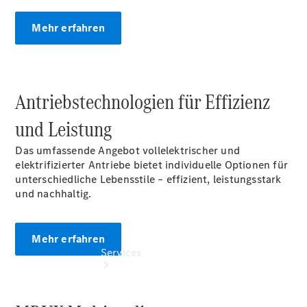
Gebrauchtwagen
Junge
Mehr erfahren
Sterne -
elektrisch
Finanzdienste
Mercedes-
Antriebstechnologien für Effizienz
Benz
Collection
und Leistung
Das umfassende Angebot vollelektrischer und
elektrifizierter Antriebe bietet individuelle Optionen für
unterschiedliche Lebensstile – effizient, leistungsstark
und nachhaltig.
Mehr erfahren
Services