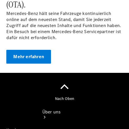
(OTA).
smart
Services
Mercedes-Benz hält seine Fahrzeuge kontinuierlich
Service für
online auf dem neuesten Stand, damit Sie jederzeit
Reisemobile
Zugriff auf die neuesten Inhalte und Funktionen haben.
Gebrauchtwagensuche
Ein Besuch bei einem Mercedes-Benz Servicepartner ist
Gebrauchtwagen
dafür nicht erforderlich.
Finanzdienste
Digitale
Extras
Mehr erfahren
Über uns