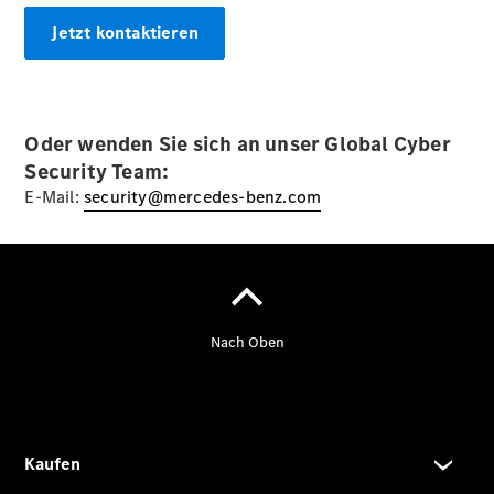
Jetzt kontaktieren
Übersicht
Kontakt
Oder wenden Sie sich an unser Global Cyber
Security Team:
E-Mail:
security@mercedes-benz.com
Ansprechpartner
Servicetermin
vereinbaren
Probefahrt
Kontaktformular
Die Historie
von
Autohaus
Gutter