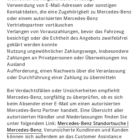
Verwendung von E-Mail-Adressen oder sonstigen
Kontaktdaten, die eine Zugehörigkeit zu Mercedes-Benz
oder einem autorisierten Mercedes-Benz
Vertriebspartner vortäuschen
Übersicht
Verlangen von Vorauszahlungen, bevor das Fahrzeug
Serviceangebote
besichtigt oder die Echtheit des Angebots zweifelsfrei
Reifen &
geklärt werden konnte
Kompletträder
Nutzung ungewöhnlicher Zahlungswege, insbesondere
Teile &
Zahlungen an Privatpersonen oder Überweisungen ins
Zubehör
Ausland
Pannen- &
Aufforderung, einen Nachweis über die Veranlassung
Schadenhilfe
oder Durchführung einer Zahlung zu übermitteln
Reparatur &
Werkstatt
Bei Verdachtsfällen oder Unsicherheiten empfiehlt
Rückrufe &
Mercedes-Benz, sorgfältig zu überprüfen, ob es sich
Umrüstungen
beim Absender einer E-Mail um einen autorisierten
Rücknahme
Mercedes-Benz Partner handelt. Eine Übersicht aller
&
autorisierten Händler und Niederlassungen finden Sie
Entsorgung
unter folgendem Link:
Mercedes-Benz Standortsuche |
Warnung: Betrug
Mercedes-Benz.
Verunsicherte Kundinnen und Kunden
beim
können sich außerdem an das Customer Assistance
Gebrauchtwagenkauf