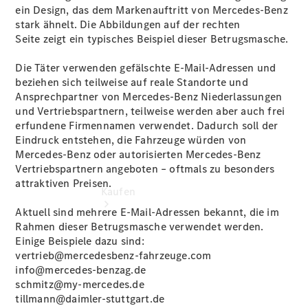
vereinbaren
ein Design, das dem Markenauftritt von Mercedes‑Benz
Tel: +49
stark ähnelt. Die Abbildungen auf der rechten
7309
Seite zeigt ein typisches Beispiel dieser Betrugsmasche.
9644 0
Die Täter verwenden gefälschte E‑Mail‑Adressen und
beziehen sich teilweise auf reale Standorte und
Ansprechpartner von Mercedes‑Benz Niederlassungen
und Vertriebspartnern, teilweise werden aber auch frei
erfundene Firmennamen verwendet. Dadurch soll der
Eindruck entstehen, die Fahrzeuge würden von
Mercedes‑Benz oder autorisierten Mercedes-Benz
Vertriebspartnern angeboten – oftmals zu besonders
attraktiven Preisen.
Kaufen
Aktuell sind mehrere E‑Mail‑Adressen bekannt, die im
Rahmen dieser Betrugsmasche verwendet werden.
Einige Beispiele dazu sind:
vertrieb@mercedesbenz-fahrzeuge.com
info@mercedes-benzag.de
schmitz@my-mercedes.de
tillmann@daimler-stuttgart.de
Übersicht