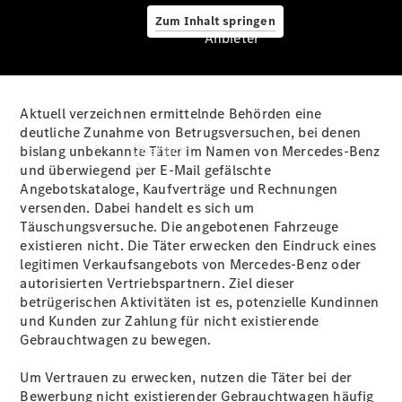
Zum Inhalt springen
Anbieter
Aktuell verzeichnen ermittelnde Behörden eine
Anbieter
deutliche Zunahme von Betrugsversuchen, bei denen
Übersicht
bislang unbekannte Täter im Namen von Mercedes-Benz
und überwiegend per E‑Mail gefälschte
Angebotskataloge, Kaufverträge und Rechnungen
versenden. Dabei handelt es sich um
Täuschungsversuche. Die angebotenen Fahrzeuge
existieren nicht. Die Täter erwecken den Eindruck eines
legitimen Verkaufsangebots von Mercedes‑Benz oder
autorisierten Vertriebspartnern. Ziel dieser
Startseite
betrügerischen Aktivitäten ist es, potenzielle Kundinnen
Ansprechpartner
und Kunden zur Zahlung für nicht existierende
finden
Gebrauchtwagen zu bewegen.
Beratung
vereinbaren
Um Vertrauen zu erwecken, nutzen die Täter bei der
Servicetermin
Bewerbung nicht existierender Gebrauchtwagen häufig